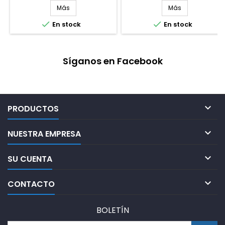
Más
Más


En stock
En stock
Síganos en Facebook

PRODUCTOS

NUESTRA EMPRESA

SU CUENTA

CONTACTO
BOLETÍN