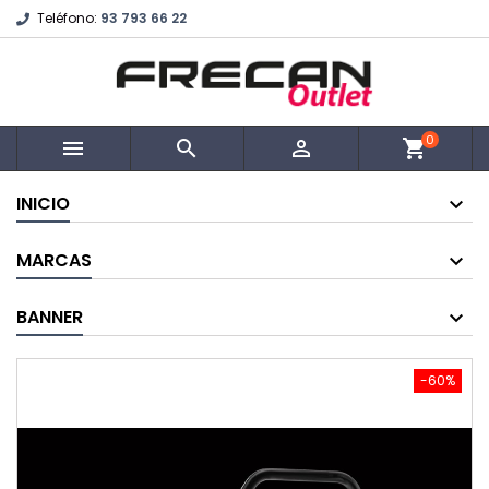
Teléfono:
93 793 66 22
0



shopping_cart
INICIO
MARCAS
BANNER
-60%