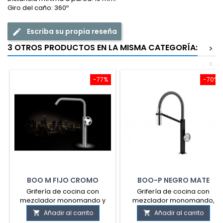
Giro del caño: 360º
Escriba su propia reseña
3 OTROS PRODUCTOS EN LA MISMA CATEGORÍA:
>
<
-77%
-70%
BOO M FIJO CROMO
BOO-P NEGRO MATE
BRILLO
Grifería de cocina con
Grifería de cocina con
mezclador monomando y
mezclador monomando,
con caño giratorio
caño giratorio y ducha
Añadir al carrito
Añadir al carrito


extensible.