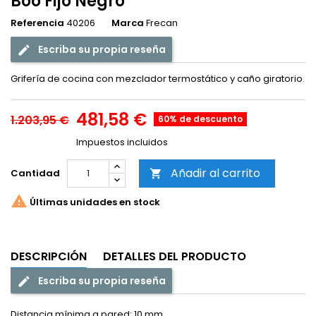
Boo Fijo Negro
Referencia
40206
Marca
Frecan
Escriba su propia reseña
Grifería de cocina con mezclador termostático y caño giratorio.
481,58 €
1.203,95 €
60% de descuento
Impuestos incluidos
Añadir al carrito
Cantidad


Últimas unidades en stock
DESCRIPCIÓN
DETALLES DEL PRODUCTO
Escriba su propia reseña
Distancia mínima a pared: 10 mm.