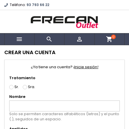
Teléfono:
93 793 66 22
0



shopping_cart
CREAR UNA CUENTA
¿Ya tiene una cuenta?
¡Inicie sesión!
Tratamiento
Sr.
Sra.
Nombre
Solo se permiten caracteres alfabéticos (letras) y el punto
(.), seguidos de un espacio.
Apellidos