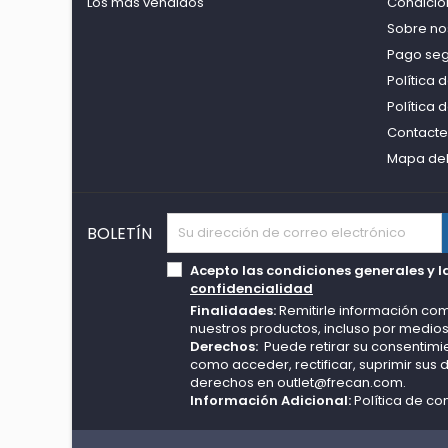
Los más vendidos
Condicio
Sobre no
Pago se
Política 
Política 
Contacte
Mapa del 
BOLETÍN
Acepto las condiciones generales y l
confidencialidad
Finalidades:
Remitirle información com
nuestros productos, incluso por medios
Derechos:
Puede retirar su consentimie
como acceder, rectificar, suprimir sus
derechos en
outlet@frecan.com.
Información Adicional:
Política de co