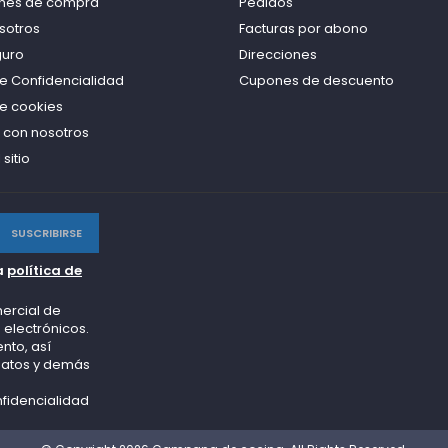
nes de compra
Pedidos
sotros
Facturas por abono
guro
Direcciones
de Confidencialidad
Cupones de descuento
de cookies
 con nosotros
sitio
a
política de
ercial de
 electrónicos.
nto, así
 datos y demás
nfidencialidad