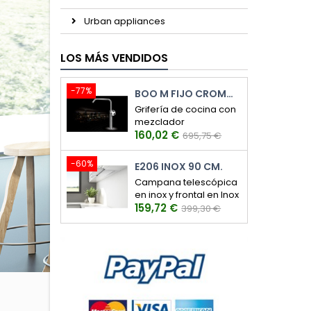
Urban appliances
LOS MÁS VENDIDOS
-77%
BOO M FIJO CROMO BRILLO
Grifería de cocina con
mezclador
Precio
Precio
monomando y con
160,02 €
695,75 €
caño giratorio
base
-60%
E206 INOX 90 CM.
Campana telescópica
en inox y frontal en Inox
Precio
Precio
159,72 €
399,30 €
base