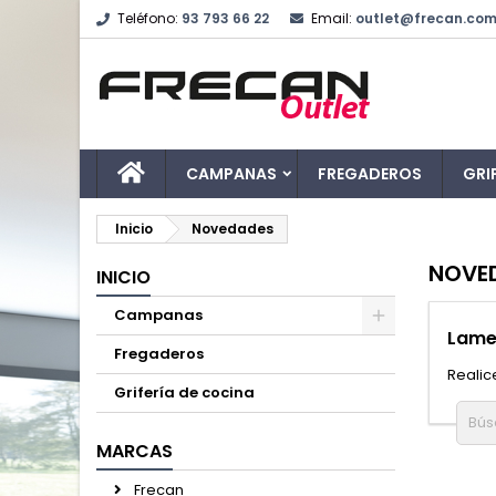
Teléfono:
93 793 66 22
Email:
outlet@frecan.co
CAMPANAS
FREGADEROS
GRI
Inicio
Novedades
NOVE
INICIO
Campanas
Lame
Fregaderos
Realic
Grifería de cocina
MARCAS
Frecan